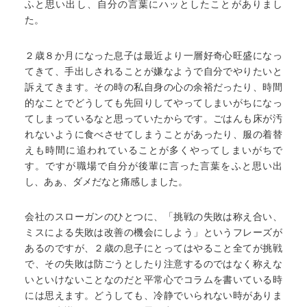
ふと思い出し、自分の言葉にハッとしたことがありまし
た。
２歳８か月になった息子は最近より一層好奇心旺盛になっ
てきて、手出しされることが嫌なようで自分でやりたいと
訴えてきます。その時の私自身の心の余裕だったり、時間
的なことでどうしても先回りしてやってしまいがちになっ
てしまっているなと思っていたからです。ごはんも床が汚
れないように食べさせてしまうことがあったり、服の着替
えも時間に追われていることが多くやってしまいがちで
す。ですが職場で自分が後輩に言った言葉をふと思い出
し、あぁ、ダメだなと痛感しました。
会社のスローガンのひとつに、「挑戦の失敗は称え合い、
ミスによる失敗は改善の機会にしよう」というフレーズが
あるのですが、２歳の息子にとってはやること全てが挑戦
で、その失敗は防ごうとしたり注意するのではなく称えな
いといけないことなのだと平常心でコラムを書いている時
には思えます。どうしても、冷静でいられない時がありま