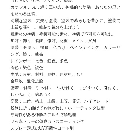
カラフル、光り輝く匠の技、神秘的な塗装、あなたの思い
を込める塗装、
綺麗な塗装、丈夫な塗装、塗装で暮らしを豊かに、塗装で
上質な暮らし、塗装で気分を上げよう
難素材の塗装、塗装可能な素材、塗装で不可能を可能に
加飾：飾り、装飾、修飾、化粧、メイク、変身
塗装：色塗り、採食、色づけ、ペインティング、カラーリ
ング、塗り、塗布
レインボー：七色、虹色、多色
着色：染色、調色
生地：素材、材料、原物、原材料、もと
金属膜：酸化皮膜
密着：付着、引っ付く、張り付く、こびりつく、引付く、
しがみ付く、絡みつく
高級：上位、格上、上級、上等、優等、ハイグレード
鋭利に折り曲げても剥がれにくいコーティング技術
導電性がある薄膜のアルミ防錆処理
フッ素フリーの薄膜ガラスコーティング
スプレー形式のUV遮蔽性コート剤