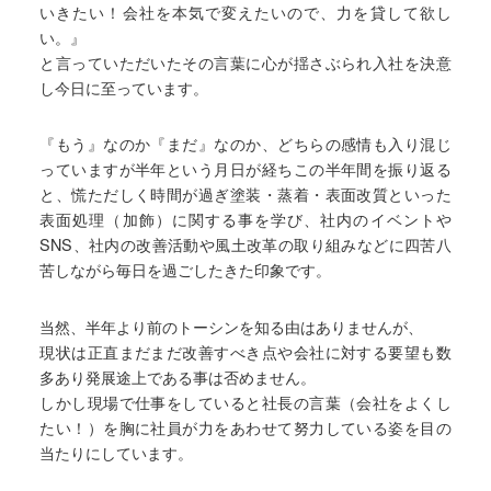
いきたい！会社を本気で変えたいので、力を貸して欲し
い。』
と言っていただいたその言葉に心が揺さぶられ入社を決意
し今日に至っています。
『もう』なのか『まだ』なのか、どちらの感情も入り混じ
っていますが半年という月日が経ちこの半年間を振り返る
と、慌ただしく時間が過ぎ塗装・蒸着・表面改質といった
表面処理（加飾）に関する事を学び、社内のイベントや
SNS、社内の改善活動や風土改革の取り組みなどに四苦八
苦しながら毎日を過ごしたきた印象です。
当然、半年より前のトーシンを知る由はありませんが、
現状は正直まだまだ改善すべき点や会社に対する要望も数
多あり発展途上である事は否めません。
しかし現場で仕事をしていると社長の言葉（会社をよくし
たい！）を胸に社員が力をあわせて努力している姿を目の
当たりにしています。