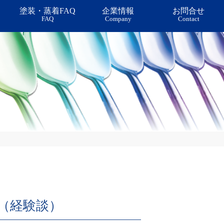
塗装・蒸着FAQ
企業情報
お問合せ
FAQ
Company
Contact
装・印刷・レーザー加工
再現性＝製造技術力
（経験談）