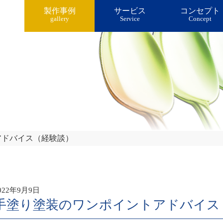
製作事例
サービス
コンセプト
gallery
Service
Concept
アドバイス（経験談）
企画・開発・デザイン担当者様へ
表面改質技術
塗
022年9月9日
手塗り塗装のワンポイントアドバイス