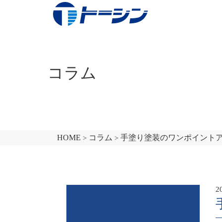
コラム
HOME
コラム
手塗り塗装のワンポイント
>
>
コンセプト
真空蒸着
2