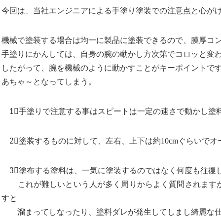
今回は、当社エンジニアによる手塗り塗装での注意点と心が
機械で塗装する場合は均一に製品に塗装できるので、膜厚コ
手塗りにかんしては、自身の腕の動かし方次第でコロッと変
したがって、腕を機械のように動かすことがキーポイントで
あちゃ～となってしまう。
1⃣手塗りで注意する事はスピートは一定の速さで動かし塗
2⃣塗装するものに対して、左右、上下は約10cmぐらいで
3⃣塗布する塗料は、一気に塗装するのではなく何度も往復
これが難しいという人が多く周りからよく質問されますが
すと
溜まってしなったり、塗料ダレが発生してしまし綺麗な仕