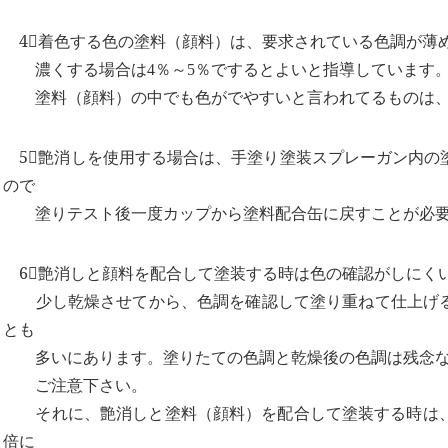
4⃣着色する色の塗料（顔料）は、要求されている色調が薄め
濃くする場合は4％～5％でするとよいと指導しています
塗料（顔料）の中でも色がでやすいと言われてるものは、
5⃣艶消しを使用する場合は、手塗り塗装スプレーガン内の
ので
塗りテスト後一度カップから塗料配合缶に戻すことが必要
6⃣艶消しと顔料を配合して塗装する時は色の確認がしにく
少し乾燥させてから、色調を確認して塗り重ねて仕上げる
とも
多いにあります。塗りたての色調と乾燥後の色調は残念な
ご注意下さい。
それに、艶消しと塗料（顔料）を配合して塗装する時は、顔料
倍に