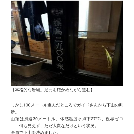
【本格的な岩場。足元を確かめながら進む】
しかし100メートル進んだところでガイドさんから下山の判
断。
山頂は風速30メートル、体感温度氷点下27℃、視界ゼロ
——何も見えず、ただ大変なだけという状況。
全員で下山を決めました。