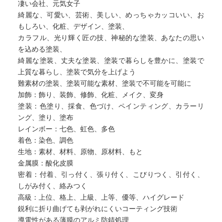
凄い会社、元気女子
綺麗な、可愛い、芸術、美しい、めっちゃカッコいい、お
もしろい、化粧、デザイン、塗装、
カラフル、光り輝く匠の技、神秘的な塗装、あなたの思い
を込める塗装、
綺麗な塗装、丈夫な塗装、塗装で暮らしを豊かに、塗装で
上質な暮らし、塗装で気分を上げよう
難素材の塗装、塗装可能な素材、塗装で不可能を可能に
加飾：飾り、装飾、修飾、化粧、メイク、変身
塗装：色塗り、採食、色づけ、ペインティング、カラーリ
ング、塗り、塗布
レインボー：七色、虹色、多色
着色：染色、調色
生地：素材、材料、原物、原材料、もと
金属膜：酸化皮膜
密着：付着、引っ付く、張り付く、こびりつく、引付く、
しがみ付く、絡みつく
高級：上位、格上、上級、上等、優等、ハイグレード
鋭利に折り曲げても剥がれにくいコーティング技術
導電性がある薄膜のアルミ防錆処理