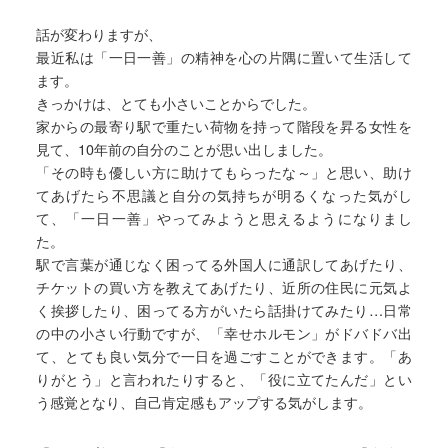
話が変わりますが、
最近私は「一日一善」の精神を心の片隅に置いて生活して
ます。
きっかけは、とても小さいことからでした。
家からの最寄り駅で重たい荷物を持って階段を昇る女性を
見て、10年前の自分のことが思い出しました。
「その時も優しい方に助けてもらったな～」と思い、助け
てあげたら不思議と自分の気持ちが明るくなった気がし
て、「一日一善」やってみようと思えるようになりまし
た。
駅で言葉が通じなく困ってる外国人に通訳してあげたり、
チケットの買い方を教えてあげたり、近所の住民に元気よ
く挨拶したり、困ってる方がいたら話掛けてみたり…日常
の中の小さい行動ですが、「幸せホルモン」がドバドバ出
て、とても良い気分で一日を過ごすことができます。「あ
りがとう」と言われたりすると、「役に立てたんだ」とい
う感覚となり、自己肯定感もアップする気がします。