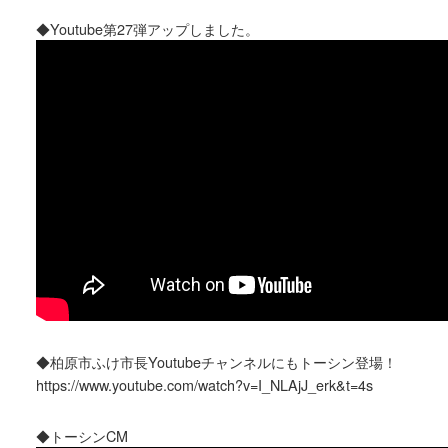
◆Youtube第27弾アップしました。
◆柏原市ふけ市長Youtubeチャンネルにもトーシン登場！
https://www.youtube.com/watch?v=I_NLAjJ_erk&t=4s
◆トーシンCM