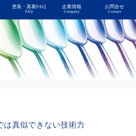
塗装・蒸着FAQ
企業情報
お問合せ
FAQ
Company
Contact
装・印刷・レーザー加工
再現性＝製造技術力
では真似できない技術力