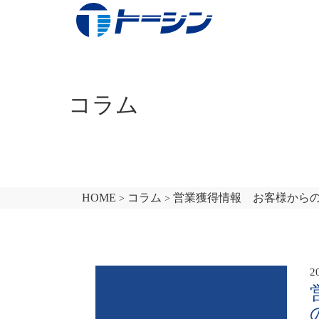
コラム
HOME
コラム
営業獲得情報 お客様から
>
>
コンセプト
真空蒸着
2