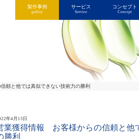
製作事例
サービス
コンセプト
gallery
Service
Concept
の信頼と他では真似できない技術力の勝利
企画・開発・デザイン担当者様へ
表面改質技術
塗
022年4月13日
営業獲得情報 お客様からの信頼と他
の勝利